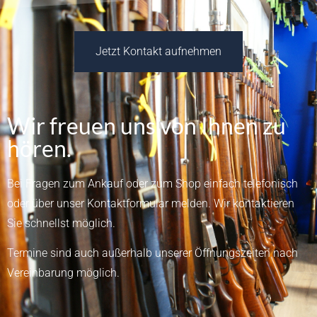
Jetzt Kontakt aufnehmen
Wir freuen uns von Ihnen zu
hören.
Bei Fragen zum Ankauf oder zum Shop einfach telefonisch
oder über unser
Kontaktformular
melden.
Wir kontaktieren
Sie schnellst möglich.
Termine sind auch außerhalb unserer Öffnungszeiten nach
Vereinbarung möglich.