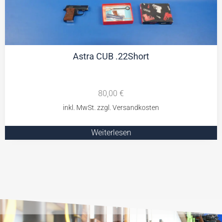
Astra CUB .22Short
80,00
€
Weiterlesen