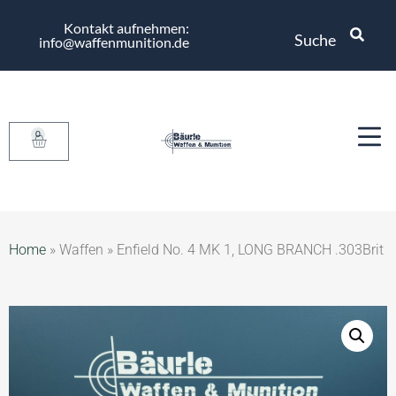
Kontakt aufnehmen:
Suche
info@waffenmunition.de
0
Home
»
Waffen
»
Enfield No. 4 MK 1, LONG BRANCH .303Brit