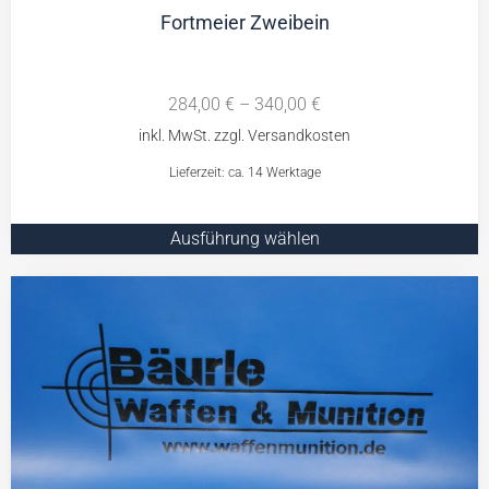
Fortmeier Zweibein
284,00
€
–
340,00
€
Lieferzeit: ca. 14 Werktage
Ausführung wählen