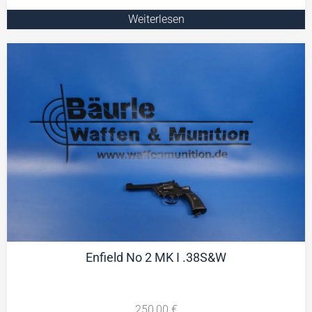
Weiterlesen
Enfield No 2 MK I .38S&W
250,00
€