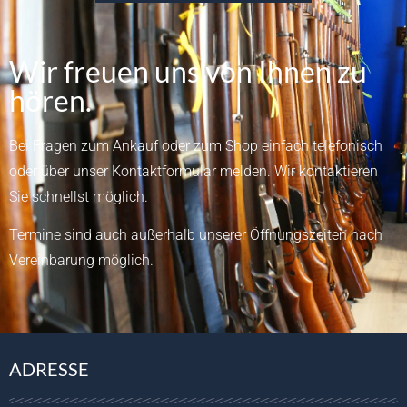
Wir freuen uns von Ihnen zu
hören.
Bei Fragen zum Ankauf oder zum Shop einfach telefonisch
oder über unser
Kontaktformular
melden.
Wir kontaktieren
Sie schnellst möglich.
Termine sind auch außerhalb unserer Öffnungszeiten nach
Vereinbarung möglich.
ADRESSE