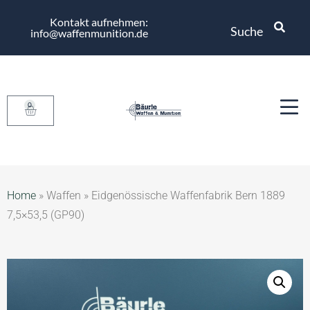
Kontakt aufnehmen:
Suche
info@waffenmunition.de
0
Home
»
Waffen
»
Eidgenössische Waffenfabrik Bern 1889
7,5×53,5 (GP90)