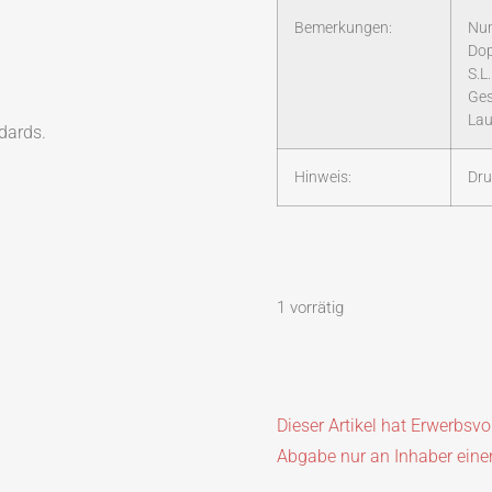
Bemerkungen:
Num
Dop
S.L
Ges
Lau
dards.
Hinweis:
Dru
1 vorrätig
Dieser Artikel hat Erwerbsv
Abgabe nur an Inhaber eine