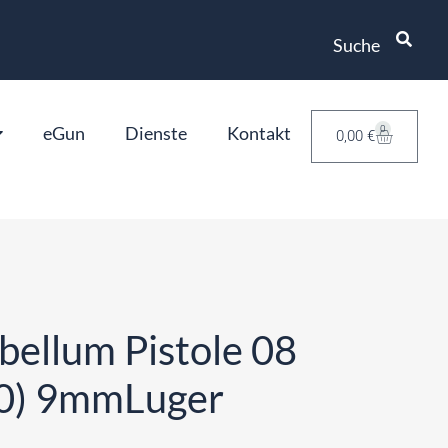
Suche
eGun
Dienste
Kontakt
0
0,00
€
ellum Pistole 08
0) 9mmLuger