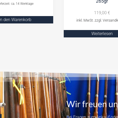
265gr
eferzeit: ca. 14 Werktage
119,00
€
In den Warenkorb
Weiterlesen
Wir freuen un
Bei Fragen zum Ankauf oder