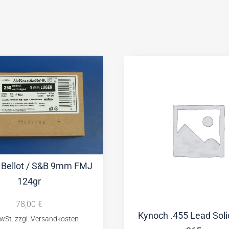
& Bellot / S&B 9mm FMJ
124gr
78,00
€
Kynoch .455 Lead Solid