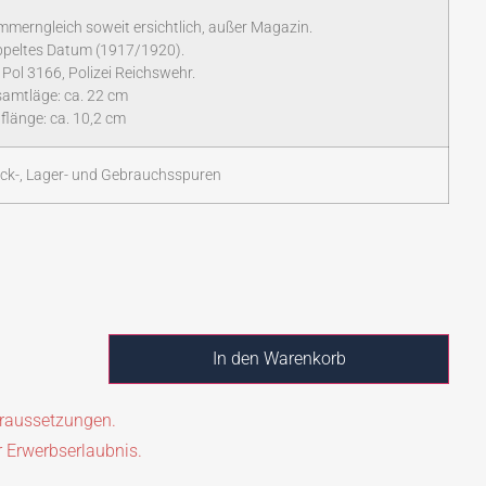
merngleich soweit ersichtlich, außer Magazin.
peltes Datum (1917/1920).
. Pol 3166, Polizei Reichswehr.
amtläge: ca. 22 cm
flänge: ca. 10,2 cm
ck-, Lager- und Gebrauchsspuren
In den Warenkorb
oraussetzungen.
r Erwerbserlaubnis.