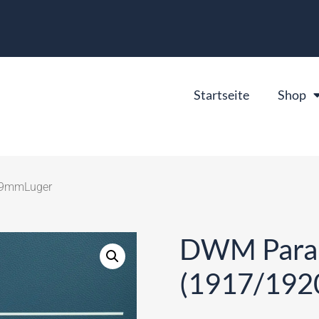
Startseite
Shop
) 9mmLuger
DWM Parab
(1917/192