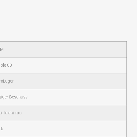
WM
tole 08
mLuger
tiger Beschuss
t, leicht rau
rk