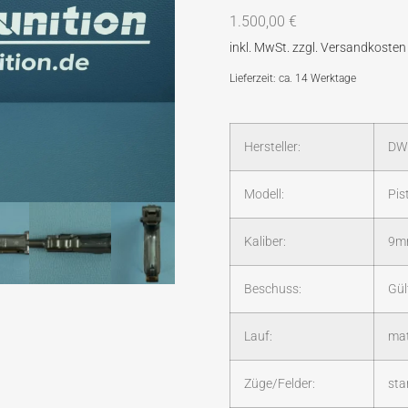
1.500,00
€
Lieferzeit: ca. 14 Werktage
Hersteller:
D
Modell:
Pis
Kaliber:
9m
Beschuss:
Gül
Lauf:
mat
Züge/Felder:
sta