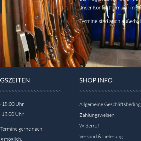
unser
Kontaktformular
meld
Termine sind auch außerhal
GSZEITEN
SHOP INFO
– 18:00 Uhr
Allgemeine Geschäftsbedin
– 18:00 Uhr
Zahlungsweisen
Widerruf
e Termine gerne nach
Versand & Lieferung
g möglich.