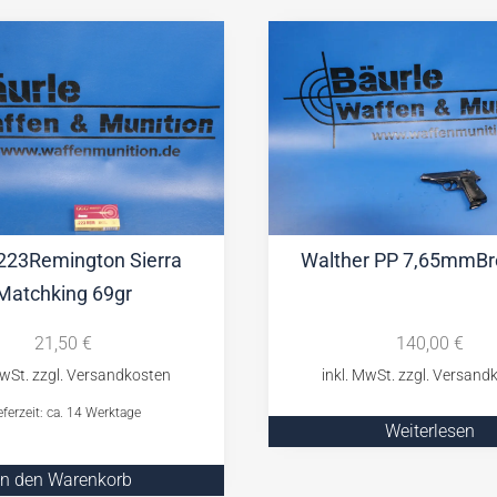
223Remington Sierra
Walther PP 7,65mmBr
Matchking 69gr
21,50
€
140,00
€
eferzeit: ca. 14 Werktage
Weiterlesen
In den Warenkorb