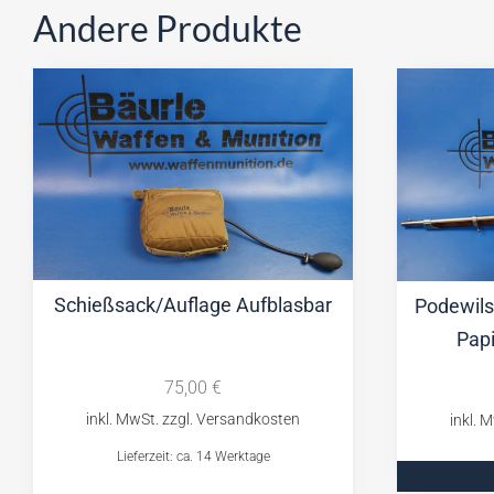
Andere Produkte
Schießsack/Auflage Aufblasbar
Podewil
Pap
75,00
€
Lieferzeit: ca. 14 Werktage