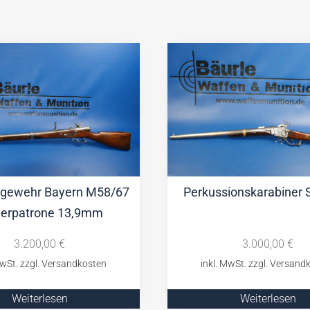
sgewehr Bayern M58/67
Perkussionskarabiner S
ierpatrone 13,9mm
3.200,00
€
3.000,00
€
Weiterlesen
Weiterlesen