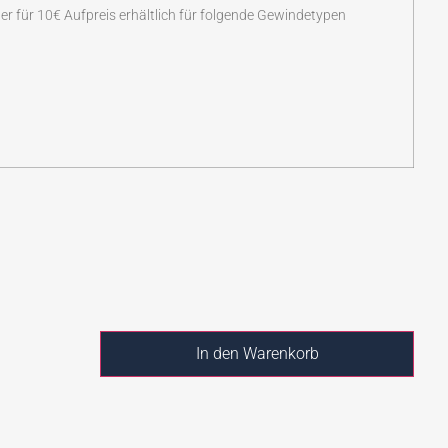
er für 10€ Aufpreis erhältlich für folgende Gewindetypen
In den Warenkorb