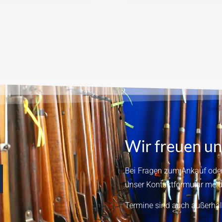
Wir freuen un
Bei Fragen zum Ankauf oder
unser
Kontaktformular
meld
Termine sind auch außerhal