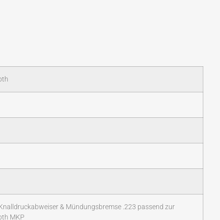
oth
 Knalldruckabweiser & Mündungsbremse .223 passend zur
oth MKP