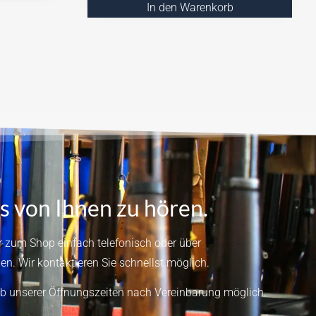
In den Warenkorb
s von Ihnen zu hören.
 zum Shop einfach telefonisch oder über
en.
Wir kontaktieren Sie schnellst möglich.
b unserer Öffnungszeiten nach Vereinbarung möglich.