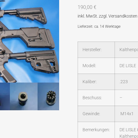
190,00
€
Lieferzeit: ca. 14 Werktage
Hersteller:
Kalthenp
Modell:
DE LISLE
Kaliber:
.223
Beschuss:
–
Gewinde:
M14x1
Bemerkungen:
DE LISLE
Kalthenp