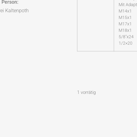
 Person:
Mit Adapt
i Kaltenpoth
M14x1
M15x1
M17x1
M18x1
5/8″x24
1/2×20
1 vorrätig