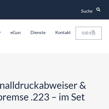
Suche
eGun
Dienste
Kontakt
0
0,00
€
nalldruckabweiser &
emse .223 – im Set