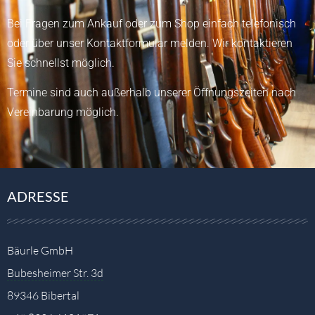
Bei Fragen zum Ankauf oder zum Shop einfach telefonisch
oder über unser
Kontaktformular
melden.
Wir kontaktieren
Sie schnellst möglich.
Termine sind auch außerhalb unserer Öffnungszeiten nach
Vereinbarung möglich.
ADRESSE
Bäurle GmbH
Bubesheimer Str. 3d
89346 Bibertal