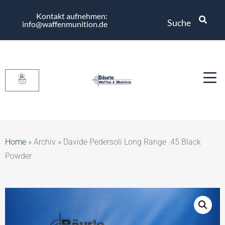
Kontakt aufnehmen:
Suche
info@waffenmunition.de
0
Home
»
Archiv
»
Davide Pedersoli Long Range .45 Black
Powder