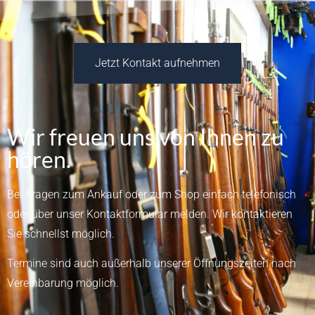
Jetzt Kontakt aufnehmen
Wir freuen uns von Ihnen zu
hören.
Bei Fragen zum Ankauf oder zum Shop einfach telefonisch
oder über unser
Kontaktformular
melden.
Wir kontaktieren
Sie schnellst möglich.
Termine sind auch außerhalb unserer Öffnungszeiten nach
Vereinbarung möglich.