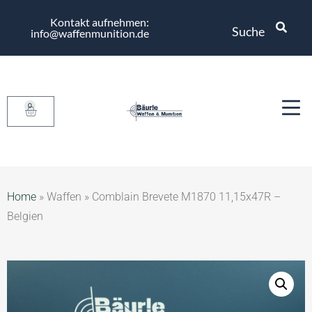
Kontakt aufnehmen:
Suche
info@waffenmunition.de
0
Home
»
Waffen
»
Comblain Brevete M1870 11,15x47R –
Belgien