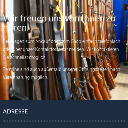
Wir freuen uns von Ihnen zu
hören.
Bei Fragen zum Ankauf oder zum Shop einfach telefonisch
oder über unser
Kontaktformular
melden.
Wir kontaktieren
Sie schnellst möglich.
Termine sind auch außerhalb unserer Öffnungszeiten nach
Vereinbarung möglich.
ADRESSE