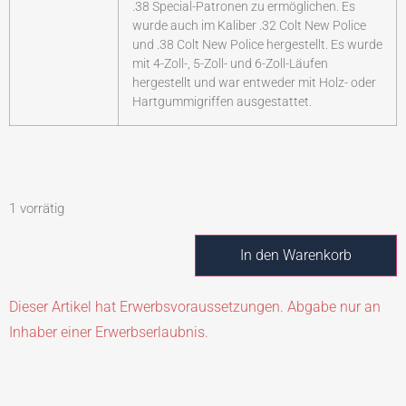
.38 Special-Patronen zu ermöglichen. Es
wurde auch im Kaliber .32 Colt New Police
und .38 Colt New Police hergestellt. Es wurde
mit 4-Zoll-, 5-Zoll- und 6-Zoll-Läufen
hergestellt und war entweder mit Holz- oder
Hartgummigriffen ausgestattet.
1 vorrätig
In den Warenkorb
Dieser Artikel hat Erwerbsvoraussetzungen. Abgabe nur an
Inhaber einer Erwerbserlaubnis.