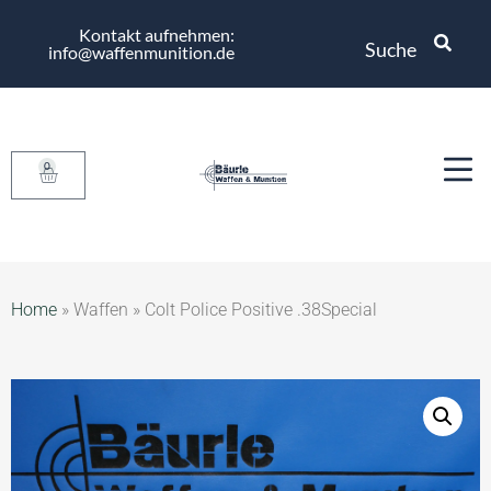
Kontakt aufnehmen:
Suche
info@waffenmunition.de
0
Home
»
Waffen
»
Colt Police Positive .38Special