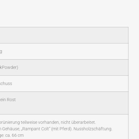
ng
ckPowder)
schuss
ein Rost
brünierung teilweise vorhanden, nicht überarbeitet.
m Gehäuse, „Rampant Colt“ (mit Pferd). Nussholzschäftung.
e: ca. 66 cm