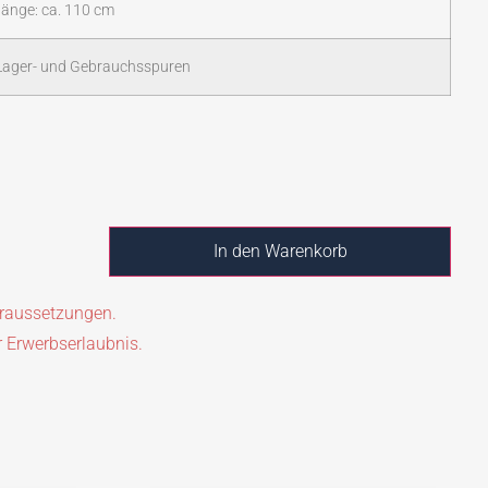
änge: ca. 110 cm
 Lager- und Gebrauchsspuren
In den Warenkorb
oraussetzungen.
r Erwerbserlaubnis.