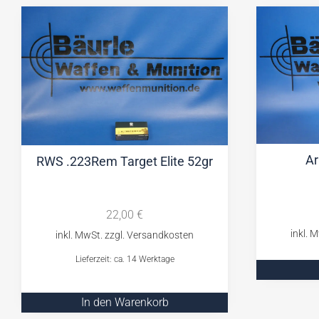
Ar
RWS .223Rem Target Elite 52gr
22,00
€
Lieferzeit: ca. 14 Werktage
In den Warenkorb