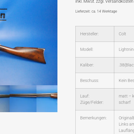
Lieferzeit: ca. 14 Werktage
Hersteller:
Colt
Modell:
Lightni
Kaliber:
.38(Bla
Beschuss:
Kein Be
Lauf:
matt – k
Züge/Felder:
scharf
Bemerkungen:
Original
Links a
Laufläng