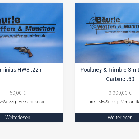
minius HW3 .22lr
Poultney & Trimble Smi
Carbine .50
50,00
€
3.300,00
€
Weiterlesen
Weiterlesen