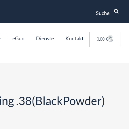
Suche
eGun
Dienste
Kontakt
0
0,00
€
ning .38(BlackPowder)