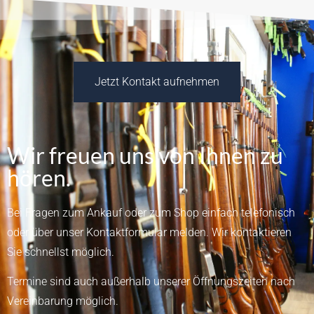
Jetzt Kontakt aufnehmen
Wir freuen uns von Ihnen zu
hören.
Bei Fragen zum Ankauf oder zum Shop einfach telefonisch
oder über unser
Kontaktformular
melden.
Wir kontaktieren
Sie schnellst möglich.
Termine sind auch außerhalb unserer Öffnungszeiten nach
Vereinbarung möglich.