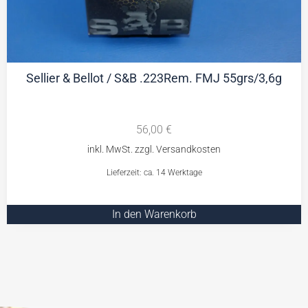
Sellier & Bellot / S&B .223Rem. FMJ 55grs/3,6g
56,00
€
Lieferzeit: ca. 14 Werktage
In den Warenkorb