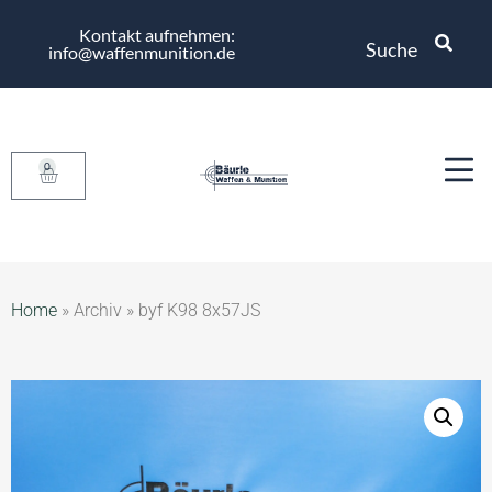
Kontakt aufnehmen:
Suche
info@waffenmunition.de
0
Home
»
Archiv
»
byf K98 8x57JS