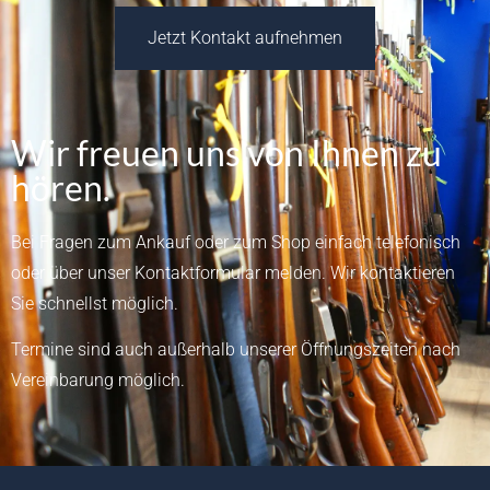
Jetzt Kontakt aufnehmen
Wir freuen uns von Ihnen zu
hören.
Bei Fragen zum Ankauf oder zum Shop einfach telefonisch
oder über unser
Kontaktformular
melden.
Wir kontaktieren
Sie schnellst möglich.
Termine sind auch außerhalb unserer Öffnungszeiten nach
Vereinbarung möglich.