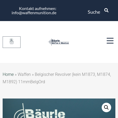
Kontakt aufnehmen:
Suche
info@waffenmunition.de
0
Home
»
Waffen
»
Belgischer Revolver (kein M1873, M1874,
M1892) 11mmBelgOrd