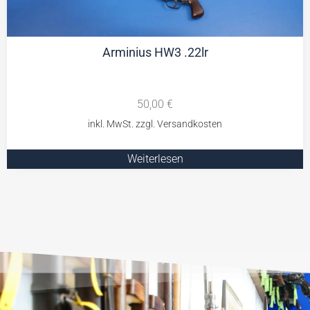
Arminius HW3 .22lr
50,00
€
Weiterlesen