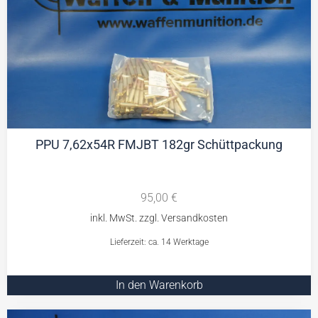
PPU 7,62x54R FMJBT 182gr Schüttpackung
95,00
€
Lieferzeit: ca. 14 Werktage
In den Warenkorb