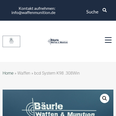
Kontakt aufnehmen:
Suche
info@waffenmunition.de
0
Home
»
Waffen
»
bcd System K98 .308Win