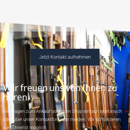
Jetzt Kontakt aufnehmen
Wir freuen uns von Ihnen zu
hören.
Bei Fragen zum Ankauf oder zum Shop einfach telefonisch
oder über unser
Kontaktformular
melden.
Wir kontaktieren
Sie schnellst möglich.