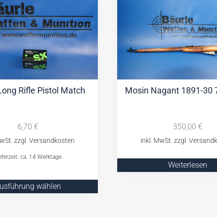
Long Rifle Pistol Match
Mosin Nagant 1891-30 
6,70
€
350,00
€
eferzeit: ca. 14 Werktage
Weiterlesen
usführung wählen