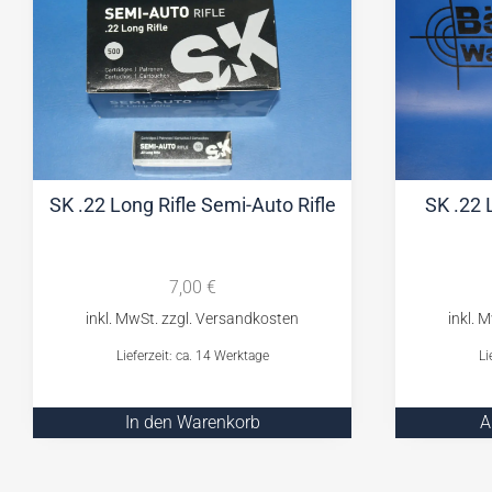
SK .22 Long Rifle Semi-Auto Rifle
SK .22 
7,00
€
Lieferzeit: ca. 14 Werktage
Li
In den Warenkorb
A