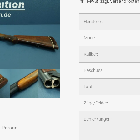
Hersteller:
Modell:
Kaliber:
Beschuss:
Lauf:
Züge/Felder:
Bemerkungen:
 Person: