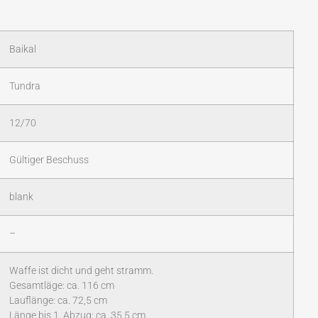
Baikal
Tundra
12/70
Gültiger Beschuss
blank
–
Waffe ist dicht und geht stramm.
Gesamtläge: ca. 116 cm
Lauflänge: ca. 72,5 cm
Länge bis 1. Abzug: ca. 35,5 cm