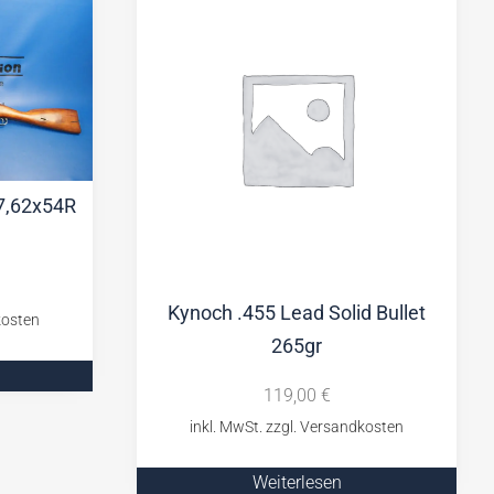
7,62x54R
Kynoch .455 Lead Solid Bullet
265gr
119,00
€
Weiterlesen