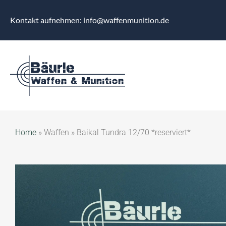
Kontakt aufnehmen: info@waffenmunition.de
Home
»
Waffen
»
Baikal Tundra 12/70 *reserviert*