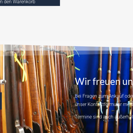
In den Warenkorb
Wir freuen un
Bei Fragen zum Ankauf oder
unser
Kontaktformular
meld
Termine sind auch außerhal