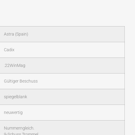
Astra (Spain)
Cadix
.22WinMag
Gültiger Beschuss
spiegelblank
neuwertig
Nummerngleich.
9-Schuss Trommel.