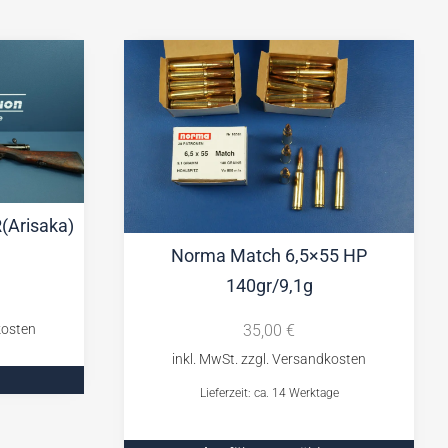
(Arisaka)
Norma Match 6,5×55 HP
140gr/9,1g
35,00
€
Lieferzeit: ca. 14 Werktage