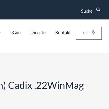
Suche
eGun
Dienste
Kontakt
0
0,00
€
in) Cadix .22WinMag