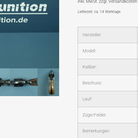
Lieferzeit: ca. 14 Werktage
Hersteller:
Modell:
Kaliber:
Beschuss:
Lauf:
Züge/Felder:
Bemerkungen: