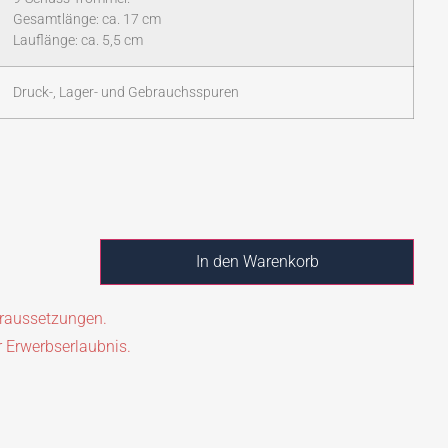
Gesamtlänge: ca. 17 cm
Lauflänge: ca. 5,5 cm
Druck-, Lager- und Gebrauchsspuren
In den Warenkorb
oraussetzungen.
r Erwerbserlaubnis.