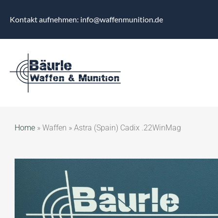
Kontakt aufnehmen: info@waffenmunition.de
Home
»
Waffen
»
Astra (Spain) Cadix .22WinMag