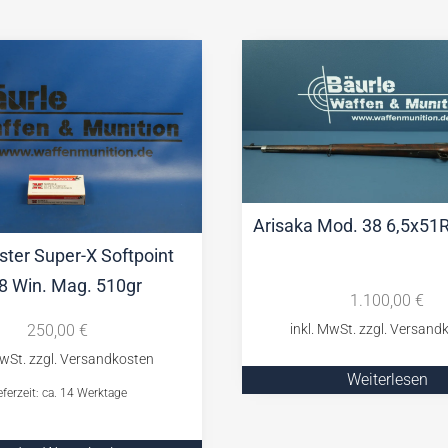
Arisaka Mod. 38 6,5x51R
ter Super-X Softpoint
8 Win. Mag. 510gr
1.100,00
€
250,00
€
Weiterlesen
eferzeit: ca. 14 Werktage