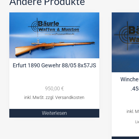
Andere Produkte
Erfurt 1890 Gewehr 88/05 8x57JS
Winches
.45
950,00
€
Weiterlesen
Li