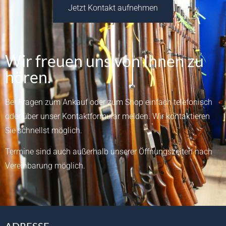
Jetzt Kontakt aufnehmen
Wir freuen uns von Ihnen zu
hören.
Bei Fragen zum Ankauf oder zum Shop einfach telefonisch
oder über unser
Kontaktformular
melden.
Wir kontaktieren
Sie schnellst möglich.
Termine sind auch außerhalb unserer Öffnungszeiten nach
Vereinbarung möglich.
ADRESSE