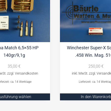
a Match 6,5×55 HP
Winchester Super-X So
140gr/9,1g
.458 Win. Mag. 51
35,00
€
250,00
€
eferzeit: ca. 14 Werktage
Lieferzeit: ca. 14 Werkta
usführung wählen
In den Warenkor