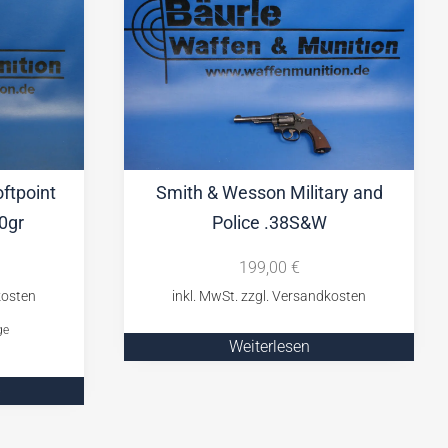
ftpoint
Smith & Wesson Military and
0gr
Police .38S&W
199,00
€
ge
Weiterlesen
b