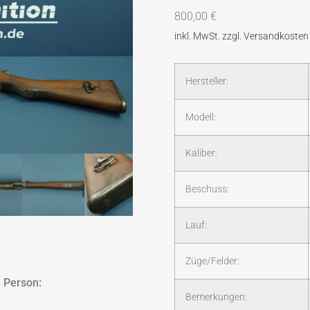
800,00
€
Hersteller:
Modell:
Kaliber:
Beschuss:
Lauf:
Züge/Felder:
 Person:
Bemerkungen: