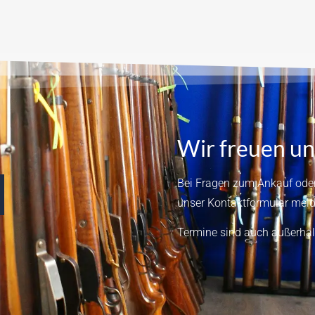
Wir freuen un
Bei Fragen zum Ankauf oder
unser
Kontaktformular
meld
Termine sind auch außerhal