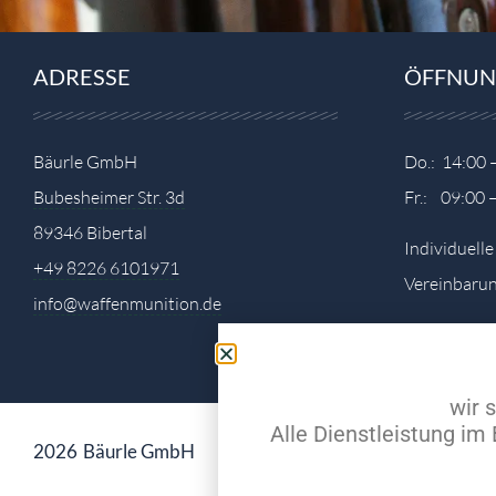
ADRESSE
ÖFFNUN
Bäurle GmbH
Do.: 14:00 
Bubesheimer Str. 3d
Fr.: 09:00 
89346 Bibertal
Individuell
+49 8226 6101971
Vereinbarun
info@waffenmunition.de
wir 
Alle Dienstleistung i
2026
Bäurle GmbH