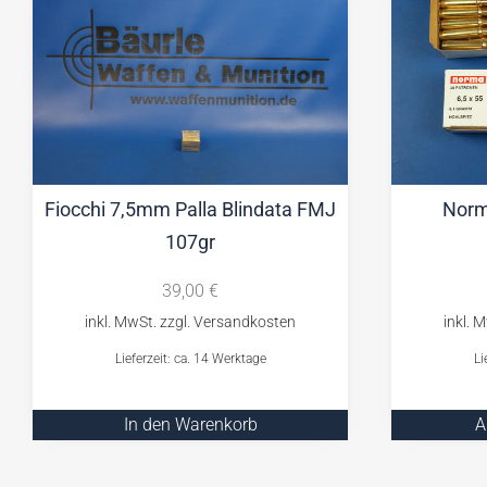
Fiocchi 7,5mm Palla Blindata FMJ
Norm
107gr
39,00
€
Lieferzeit: ca. 14 Werktage
Li
In den Warenkorb
A