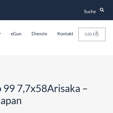
Suche
eGun
Dienste
Kontakt
0
0,00
€
p 99 7,7x58Arisaka –
Japan