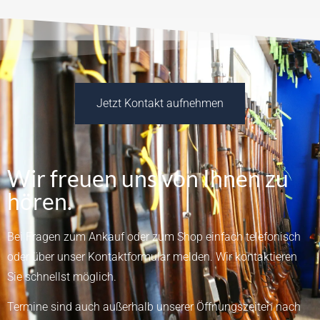
Jetzt Kontakt aufnehmen
Wir freuen uns von Ihnen zu
hören.
Bei Fragen zum Ankauf oder zum Shop einfach telefonisch
oder über unser
Kontaktformular
melden.
Wir kontaktieren
Sie schnellst möglich.
Termine sind auch außerhalb unserer Öffnungszeiten nach