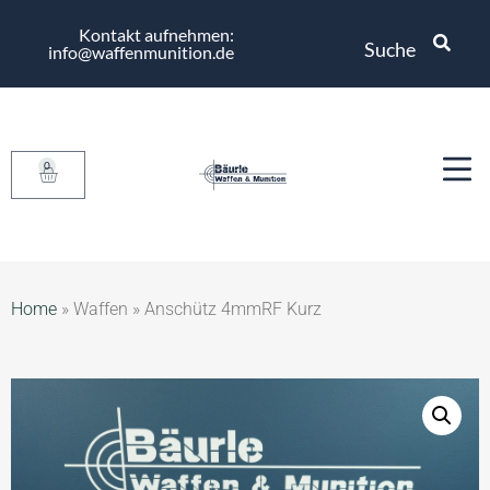
Kontakt aufnehmen:
Suche
info@waffenmunition.de
0
Home
»
Waffen
»
Anschütz 4mmRF Kurz