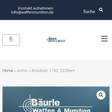
Kontakt aufnehmen:
Suche
info@waffenmunition.de
0
Home
»
Archiv
»
Anschütz 1740 .222Rem