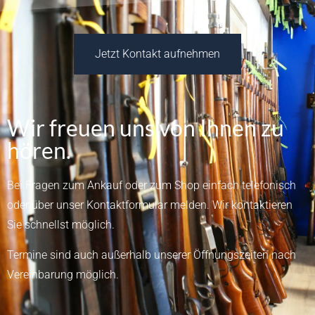
Jetzt Kontakt aufnehmen
Wir freuen uns von Ihnen zu
hören.
Bei Fragen zum Ankauf oder zum Shop einfach telefonisch
oder über unser
Kontaktformular
melden.
Wir kontaktieren
Sie schnellst möglich.
Termine sind auch außerhalb unserer Öffnungszeiten nach
Vereinbarung möglich.