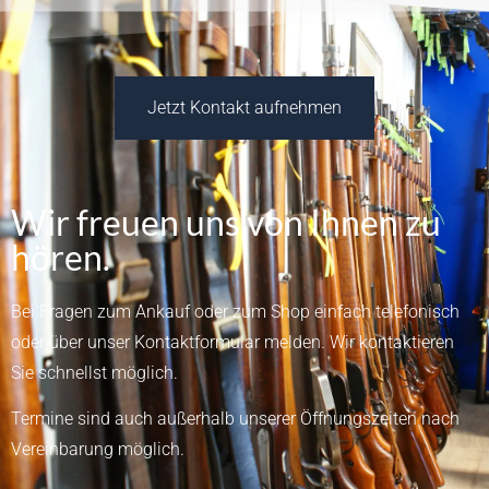
Jetzt Kontakt aufnehmen
Wir freuen uns von Ihnen zu
hören.
Bei Fragen zum Ankauf oder zum Shop einfach telefonisch
oder über unser
Kontaktformular
melden.
Wir kontaktieren
Sie schnellst möglich.
Termine sind auch außerhalb unserer Öffnungszeiten nach
Vereinbarung möglich.