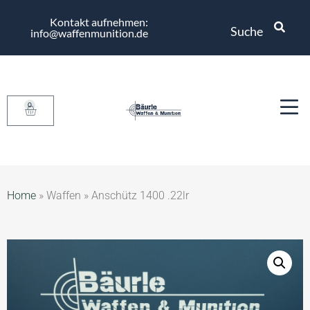
Kontakt aufnehmen:
Suche
info@waffenmunition.de
0
Home
»
Waffen
»
Anschütz 1400 .22lr