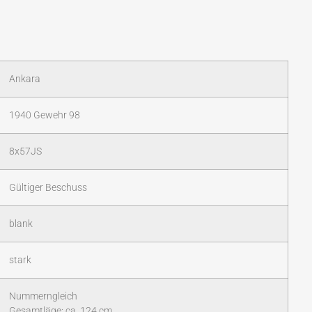
Ankara
1940 Gewehr 98
8x57JS
Gültiger Beschuss
blank
stark
Nummerngleich
Gesamtläge: ca. 124 cm