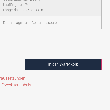
Lauflänge: ca. 74 cm
Länge bis Abzug: ca. 33 cm
Druck-, Lager- und Gebrauchsspuren
In den Warenkorb
oraussetzungen.
r Erwerbserlaubnis.