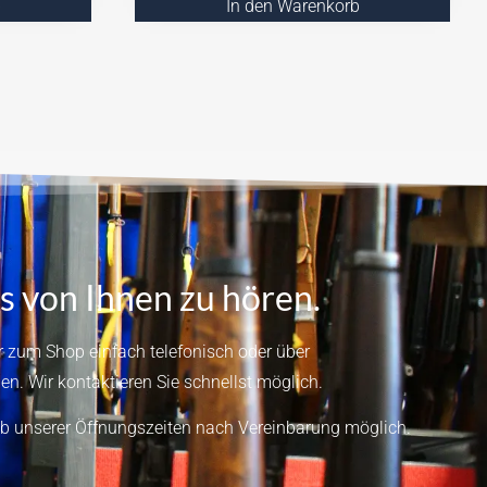
b
In den Warenkorb
s von Ihnen zu hören.
 zum Shop einfach telefonisch oder über
en.
Wir kontaktieren Sie schnellst möglich.
b unserer Öffnungszeiten nach Vereinbarung möglich.