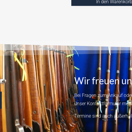
In den Warenkor
Wir freuen un
Bei Fragen zum Ankauf oder
unser
Kontaktformular
meld
Termine sind auch außerhal