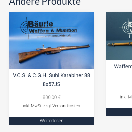
Andere Produkte
Waffenf
V.C.S. & C.G.H. Suhl Karabiner 88
8x57JS
800,00
€
Weiterlesen