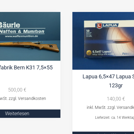
abrik Bern K31 7,5×55
Lapua 6,5×47 Lapua 
123gr
500,00
€
140,00
€
Weiterlesen
Lieferzeit: ca. 14 Werkta