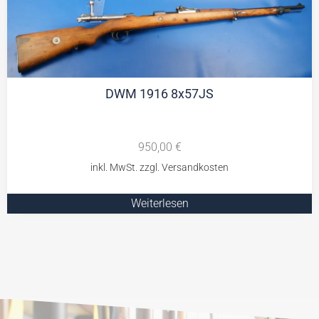
DWM 1916 8x57JS
950,00
€
Weiterlesen