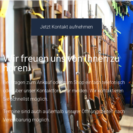
Jetzt Kontakt aufnehmen
Wir freuen uns von Ihnen zu
hören.
Bei Fragen zum Ankauf oder zum Shop einfach telefonisch
oder über unser
Kontaktformular
melden.
Wir kontaktieren
Sie schnellst möglich.
Termine sind auch außerhalb unserer Öffnungszeiten nach
Vereinbarung möglich.