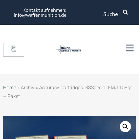
Kontakt aufnehmen:
Suche
info@waffenmunition.de
0
Home
»
Archiv
»
Accuracy Cartridges .38Special FMJ 158gr
– Paket