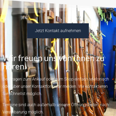
Jetzt Kontakt aufnehmen
Wir freuen uns von Ihnen zu
hören.
Bei Fragen zum Ankauf oder zum Shop einfach telefonisch
oder über unser
Kontaktformular
melden.
Wir kontaktieren
Sie schnellst möglich.
Termine sind auch außerhalb unserer Öffnungszeiten nach
Vereinbarung möglich.