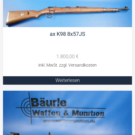
ax K98 8x57JS
1.800,00
€
Weiterlesen