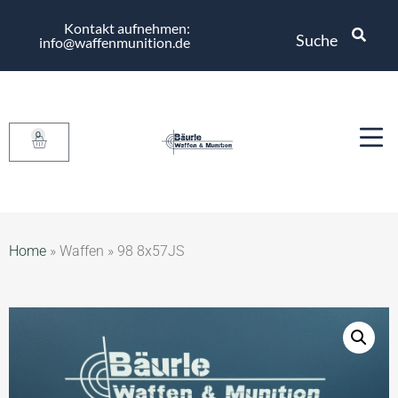
Kontakt aufnehmen:
Suche
info@waffenmunition.de
0
Home
»
Waffen
»
98 8x57JS