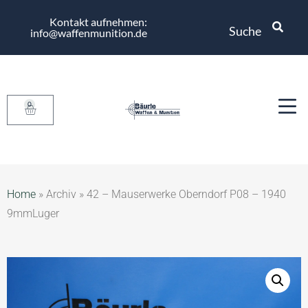
Kontakt aufnehmen:
Suche
info@waffenmunition.de
0
Home
»
Archiv
»
42 – Mauserwerke Oberndorf P08 – 1940
9mmLuger