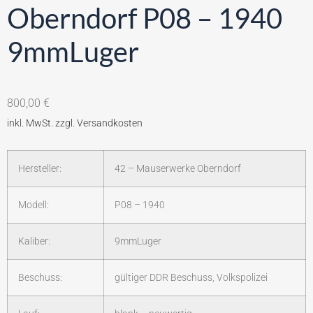
Oberndorf P08 – 1940
9mmLuger
800,00
€
Hersteller:
42 – Mauserwerke Oberndorf
Modell:
P08 – 1940
Kaliber:
9mmLuger
Beschuss:
gültiger DDR Beschuss, Volkspolizei