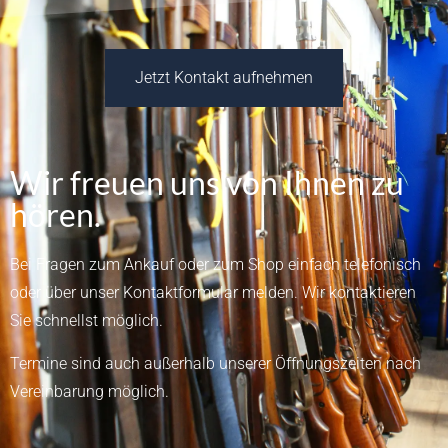
Jetzt Kontakt aufnehmen
Wir freuen uns von Ihnen zu
hören.
Bei Fragen zum Ankauf oder zum Shop einfach telefonisch
oder über unser
Kontaktformular
melden.
Wir kontaktieren
Sie schnellst möglich.
Termine sind auch außerhalb unserer Öffnungszeiten nach
Vereinbarung möglich.