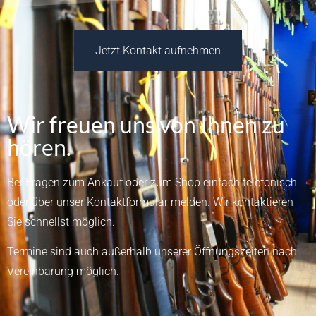
Jetzt Kontakt aufnehmen
Wir freuen uns von Ihnen zu
hören.
Bei Fragen zum Ankauf oder zum Shop einfach telefonisch
oder über unser
Kontaktformular
melden.
Wir kontaktieren
Sie schnellst möglich.
Termine sind auch außerhalb unserer Öffnungszeiten nach
Vereinbarung möglich.