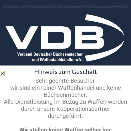
Hinweis zum Geschäft
Sehr geehrte Besucher,
wir sind ein reiner Waffenhandel und keine
2026
Bäurle GmbH
Büchsenmacher.
Alle Dienstleistung im Bezug zu Waffen werden
durch unsere Kooperationspartner
durchgeführt.
Datenschutz
Impressum
Wir stellen keine Waffen selber her.