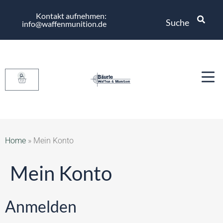
Kontakt aufnehmen:
Suche
info@waffenmunition.de
0
Home
»
Mein Konto
Mein Konto
Anmelden